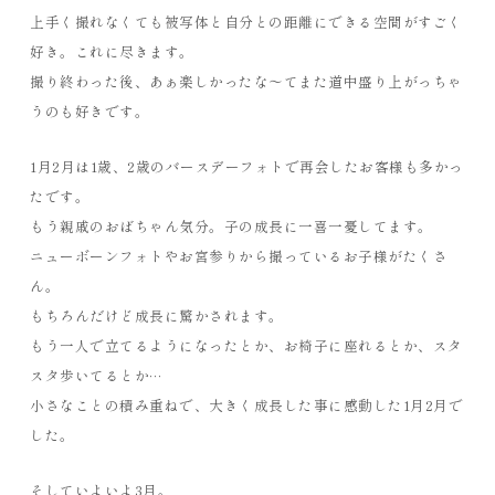
上手く撮れなくても被写体と自分との距離にできる空間がすごく
好き。これに尽きます。
撮り終わった後、あぁ楽しかったな〜てまた道中盛り上がっちゃ
うのも好きです。
1月2月は1歳、2歳のバースデーフォトで再会したお客様も多かっ
たです。
もう親戚のおばちゃん気分。子の成長に一喜一憂してます。
ニューボーンフォトやお宮参りから撮っているお子様がたくさ
ん。
もちろんだけど成長に驚かされます。
もう一人で立てるようになったとか、お椅子に座れるとか、スタ
スタ歩いてるとか…
小さなことの積み重ねで、大きく成長した事に感動した1月2月で
した。
そしていよいよ3月。