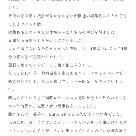
した。
普段お話を聞く機会がなかなかない新聞社の編集長さんとの子育
てにまつわるお話。
編集長さんの子育て実体験からたくさんの学びを得ました。
貴重なお時間をありがとうございました。
コロナ渦でなかなか会えなかった友達にも、4年ぶりに会って4年
分の募る話で夜更かしをして、
翌日も起きてからずーっと話が止まらなくて。
友人とは15年前、静岡県富士市にあるフォトオフィスローズで一
緒に働いていて、私は事務（プランナー的な）をやっていまし
た。
蘭丸さんというまだ当時ロケーション撮影が今ほど知られていな
かった時代の、先駆け者の元事務をしてました。
蘭丸さんの一番弟子、Satomiさんとの久しぶりの再会でした。
当時は地元富士にすごいカメラマンさんがいるって事だけでもび
っくりだったんですが、そこに集まってくる人のプロ意識の高さ