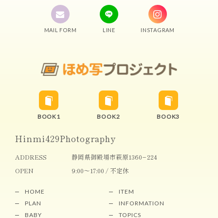
MAIL FORM
LINE
INSTAGRAM
BOOK1
BOOK2
BOOK3
Hinmi429Photography
ADDRESS
静岡県御殿場市萩原1360−224
OPEN
9:00～17:00 / 不定休
HOME
ITEM
PLAN
INFORMATION
BABY
TOPICS