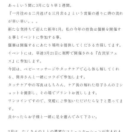
あっという間に3月になり早１週間。
『一月往ぬる二月逃げる三月去る』という言葉の通りに時の流れ
が早い早い。。。
新たな気持ちで迎えた新年1月。私の今年の抱負は個展を開催す
る事とイベントに参加する事。
個展は開催するにあたり場所を提供してくださる方探してます。
イベントには、早速3月21日に裾野で開催される『古民家フェ
ス』に参加します。
今回は、ベビーマッサージやタッチケアで心も体も解してくれ
る、筒井さんと一緒にコラボで参加します。
タッチケア中の写真はもちろん、ケア後の解れた母子さんの２シ
ョットを撮影し、その場でプリントお渡しします。
ワンコインですので、気軽にご参加いただけたらな？と思ってま
す。
良かったらお子様と一緒に足を運んでみて下さい。
2月は、たくさんの人との濃密なコミュニケーションが生まれま