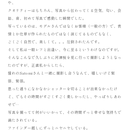
や、
クオリティーはもちろん、写真から伝わってくる空気、匂い、会
話、音、初めて写真で感動した瞬間でした。
写っているのは、モデルさんではなくお客様（一般の方）で、表
情とか仕草が作られたものではなく演じてるものでもなく、
ごくごく自然で、美しくて。。。圧倒されたんです。
そして私は一眼レフと出逢い、今に至るというわけなのですが。
そんなこんなで久しぶりに河津桜を見に行って撮影しようとなっ
たのですが、正直私からしたら、
憧れのSatomiさんと一緒に撮影し合うなんて、嬉しいけど緊
張、緊張。
思った通りになかなかシャッターを切ることが出来なかったけ
ど、でもその時間がすごくすごく楽しかったし、やっぱりしあわ
せで…
写真を撮ってて何がいいかって、その時間ずっと幸せな気持ちで
満たされている。
ファインダー越しにずっとニヤニヤしている。